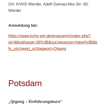
Ort: KVHS Werder, Adolf-Damaschke-Str. 60,
Werder
Anmeldung bei:
https://www.kvhs-pm.de/programm/index.php?
id=9&kathaupt=26%3B&suchesetzen=false%3B&k
fs_stichwort_schlagwort=Qigong
Potsdam
„Qigong – Einführungskurs“