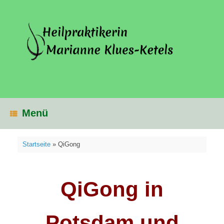
Zum
Inhalt
springen
Menü
Startseite
»
QiGong
QiGong in
Potsdam und